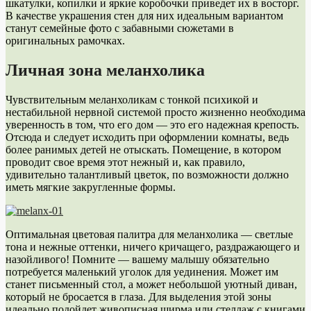
шкатулки, копилки и яркие коробочки приведет их в восторг.
В качестве украшения стен для них идеальным вариантом
станут семейные фото с забавными сюжетами в
оригинальных рамочках.
Личная зона меланхолика
Чувствительным меланхоликам с тонкой психикой и
нестабильной нервной системой просто жизненно необходима
уверенность в том, что его дом — это его надежная крепость.
Отсюда и следует исходить при оформлении комнаты, ведь
более ранимых детей не отыскать. Помещение, в котором
проводит свое время этот нежный и, как правило,
удивительно талантливый цветок, по возможности должно
иметь мягкие закругленные формы.
Оптимальная цветовая палитра для меланхолика — светлые
тона и нежные оттенки, ничего кричащего, раздражающего и
назойливого! Помните — вашему малышу обязательно
потребуется маленький уголок для уединения. Может им
станет письменный стол, а может небольшой уютный диван,
который не бросается в глаза. Для выделения этой зоны
идеально подойдет живописная ширма или стеллаж с книгами