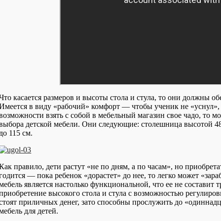
Что касается размеров и высоты стола и стула, то они должны о
Имеется в виду «рабочий» комфорт — чтобы ученик не «уснул», 
возможности взять с собой в мебельный магазин свое чадо, то
выбора детской мебели. Они следующие: столешница высотой 48/
до 115 см.
Как правило, дети растут «не по дням, а по часам», но приобрет
годится — пока ребенок «дорастет» до нее, то легко может «зар
мебель является настолько функциональной, что ее не составит
приобретение высокого стола и стула с возможностью регулиров
стоят приличных денег, зато способны прослужить до «одиннад
мебель для детей.