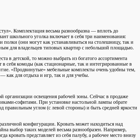
 стул». Комплектация весьма разнообразна — вплоть до
нт школьного уголка включает в себя три наименования:
 полки (они могут как устанавливаться на столешницу, так и
льным для владельцев типовых квартир с небольшой площадью.
ста в детской, то можно выбрать из богатого ассортимента
в себя комоды (как стационарные, так и интегрированные в
угие. «Продвинутые» мебельные комплекты очень удобны тем,
— как для отдыха и игр, так и для учебы.
ой организации освещения рабочей зоны. Сейчас в продаже
никами-софитами. При установке настольной лампы обрате
од правильным углом (с левой стороны) и быть средней яркости
различной конфигурации. Кровать может находиться над
айна выбор таких моделей весьма разнообразен. Например,
а кровать представляет из себя палубу, а рабочее место внизу