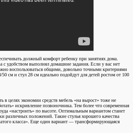
беспечивать должный комфорт ребенку при занятиях дома.
а с удобством выполнял домашние задания. Если у вас нет
 можно воспользоваться общими, довольно точными критериями
50 см и стул 28 см идеально подойдут для детей ростом от 100
ать в целях экономии средств мебель «на вырост» тоже не
аботать» искривление позвоночника. Тем более что современная
 труда «настроить» по высоте. Оптимальным вариантом станет
ки различных положений. Такие стулья хорошего качества
цатого класса». Еще один вариант — трансформирующаяся