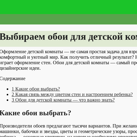
Выбираем обои для детской к
Оформление детской комнаты — не самая простая задача для взр
комфортный и уютный мир. Как получить отличный результат? 
играет оформление стен. Обои для детской комнаты — самый пр
дизайнерские идеи.
Содержание
1
Какие обои выбрать?
2
Какая связь между цветом стен и настроением ребенка?
3
Обои для детской комнаты — что важно знать?
Какие обои выбрать?
Производители обоев предлагают тысячи вариантов. При желани
машинки, бабочки и звезды, цветы и геометрические узоры, про
ребенка — основные критерии, на которые необходимо ориентир