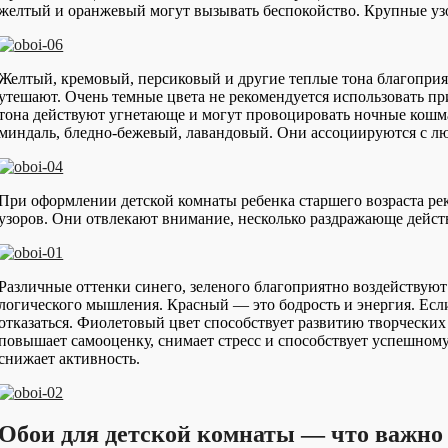
желтый и оранжевый могут вызывать беспокойство. Крупные уз
Желтый, кремовый, персиковый и другие теплые тона благопри
утешают. Очень темные цвета не рекомендуется использовать пр
тона действуют угнетающе и могут провоцировать ночные кошм
миндаль, бледно-бежевый, лавандовый. Они ассоциируются с л
При оформлении детской комнаты ребенка старшего возраста ре
узоров. Они отвлекают внимание, несколько раздражающе дейст
Различные оттенки синего, зеленого благоприятно воздействуют
логического мышления. Красный — это бодрость и энергия. Есл
отказаться. Фиолетовый цвет способствует развитию творческих
повышает самооценку, снимает стресс и способствует успешном
снижает активность.
Обои для детской комнаты — что важно