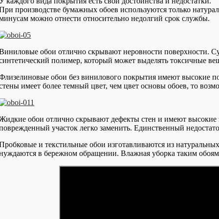
У каждого вида покрытия есть свои достоинства и недостатки.
При производстве бумажных обоев используются только натурал
минусам можно отнести относительно недолгий срок службы.
Виниловые обои отлично скрывают неровности поверхности. Сущ
синтетический полимер, который может выделять токсичные вещ
Флизелиновые обои без винилового покрытия имеют высокие пок
стены имеет более темный цвет, чем цвет основы обоев, то возм
Жидкие обои отлично скрывают дефекты стен и имеют высокие 
поврежденный участок легко заменить. Единственный недостато
Пробковые и текстильные обои изготавливаются из натуральных 
нуждаются в бережном обращении. Влажная уборка таким обоям