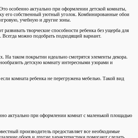
 Это особенно актуально при оформлении детской комнаты,
енку его собственный уютный уголок. Комбинированные обои
игровую, учебную и другие зоны.
т развивать творческие способности ребенка без ущерба для
. Всегда можно подобрать подходящий вариант.
. На таком покрытии идеально смотрятся элементы декора.
нообразить детскую комнату интересными узорами и
 если комната ребенка не перегружена мебелью. Такой вид
енно актуально при оформлении комнат с маленькой площадью
овестный производитель предоставляет все необходимые
 удаление обоев и другие характеристики помогают сделать