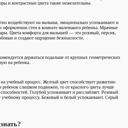
оры и контрастные цвета также нежелательны.
ятно воздействуют на малыша, эмоционально успокаивают и
и оформлении стен в комнате маленького ребенка. Мрачные
ары. Цвета комфорта для малышей — это розовый, персик,
юбовью и создают ощущение безопасности.
комендуется держаться подальше от крупных геометрических
вую на ребенка.
 на учебный процесс. Желтый цвет способствует развитию
и ребенок слишком подвижен, то от красного цвета лучше
 способностей. Голубой успокаивает и расслабляет. Розовый
у учебному процессу. Бежевый и белый успокаивают. Серый
 знать?